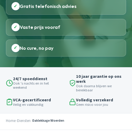
✓
Gratis telefonisch advies
✓
Vaste prijs vooraf
✓
No cure, no pay
10 jaar garantie op ons
24/7 spoeddienst
werk
Ook 's nachts en in het
Ook daarna blijven we
weekend
bereikbaar
VCA-gecertificeerd
Volledig verzekerd
Veilig en vakkundig
Geen risico voor jou
Home
Diensten
Daklekkage Woerden