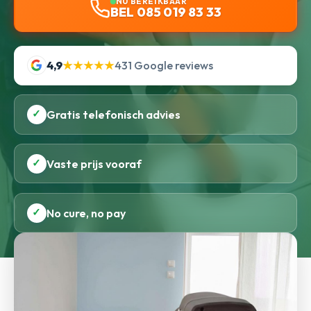
NU BEREIKBAAR
BEL 085 019 83 33
4,9
★★★★★
431 Google reviews
✓
Gratis telefonisch advies
✓
Vaste prijs vooraf
✓
No cure, no pay