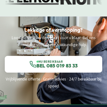
Lekkage of verstopping?
Loodgieter Woerden staat voor u klaar. Bel ons
vandaag voor snelle, vakkundige hulp.
NU BEREIKBAAR
BEL 085 019 83 33
Vrijblijvende offerte · Gratis advies · 24/7 bereikbaar bij
spoed