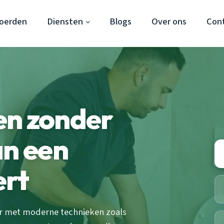
oerden
Diensten
Blogs
Over ons
Con
en zonder
an een
ert
r met moderne technieken zoals