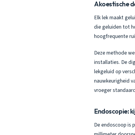
Akoestische de
Elk lek maakt gelu
die geluiden tot h
hoogfrequente ruis
Deze methode werk
installaties. De d
lekgeluid op vers
nauwkeurigheid va
vroeger standaar
Endoscopie: k
De endoscoop is pe
millimeter doorsn