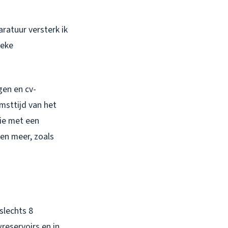
aratuur versterk ik
ieke
gen en cv-
omsttijd van het
tie met een
en meer, zoals
slechts 8
reservoirs en in