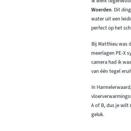
Ik werk tegenwoor
Woerden
. Dit di
water uit een leid
perfect op het sc
Bij Matthieu was 
meerlagen PE-X sys
camera had ik waa
van één tegel erui
In Harmelerwaard
vloerverwarmingss
A of B, dus je wil
geluk.