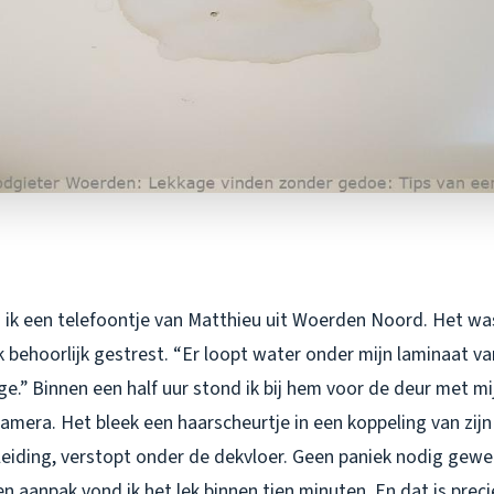
 ik een telefoontje van Matthieu uit Woerden Noord. Het was 
k behoorlijk gestrest. “Er loopt water onder mijn laminaat va
e.” Binnen een half uur stond ik bij hem voor de deur met mi
amera. Het bleek een haarscheurtje in een koppeling van zijn
eiding, verstopt onder de dekvloer. Geen paniek nodig gew
en aanpak vond ik het lek binnen tien minuten. En dat is preci