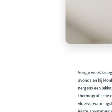
Vorige week kreeg
avonds en hij klon
nergens een lekkag
thermografische c
vloerverwarmingsl
juiste apparatuur 