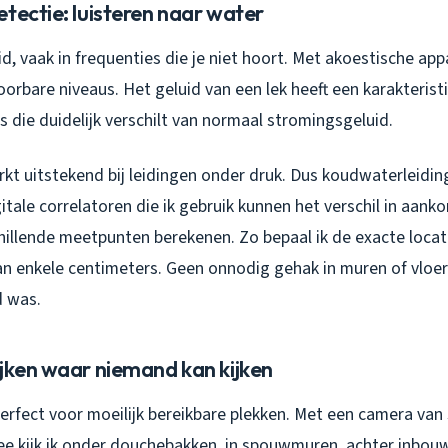
tectie: luisteren naar water
id, vaak in frequenties die je niet hoort. Met akoestische app
oorbare niveaus. Het geluid van een lek heeft een karakterist
 die duidelijk verschilt van normaal stromingsgeluid.
t uitstekend bij leidingen onder druk. Dus koudwaterleidin
igitale correlatoren die ik gebruik kunnen het verschil in aank
chillende meetpunten berekenen. Zo bepaal ik de exacte loca
n enkele centimeters. Geen onnodig gehak in muren of vloer
d was.
ijken waar niemand kan kijken
rfect voor moeilijk bereikbare plekken. Met een camera van 
ee kijk ik onder douchebakken, in spouwmuren, achter inbouw