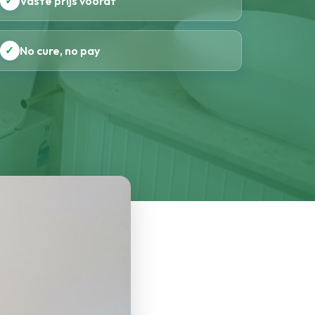
✓
Vaste prijs vooraf
✓
No cure, no pay