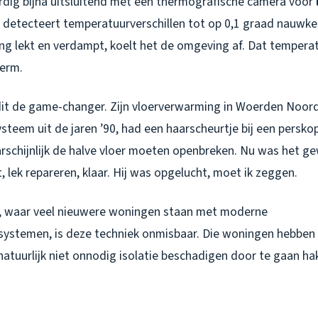
dig bijna uitsluitend met een thermografische camera voor
ng detecteert temperatuurverschillen tot op 0,1 graad nauwk
ing lekt en verdampt, koelt het de omgeving af. Dat temperatu
herm.
dit de game-changer. Zijn vloerverwarming in Woerden Noord,
teem uit de jaren ’90, had een haarscheurtje bij een persko
rschijnlijk de halve vloer moeten openbreken. Nu was het g
t, lek repareren, klaar. Hij was opgelucht, moet ik zeggen.
, waar veel nieuwere woningen staan met moderne
ystemen, is deze techniek onmisbaar. Die woningen hebben 
t natuurlijk niet onnodig isolatie beschadigen door te gaan h