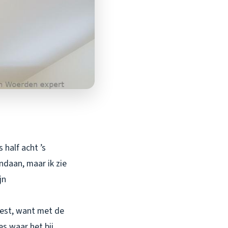
half acht ’s
ndaan, maar ik zie
jn
eest, want met de
es waar het bij