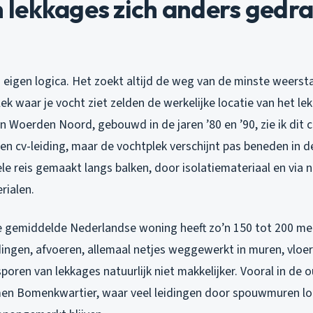
lekkages zich anders gedr
n eigen logica. Het zoekt altijd de weg van de minste weerst
k waar je vocht ziet zelden de werkelijke locatie van het lek 
n Woerden Noord, gebouwd in de jaren ’80 en ’90, zie ik dit 
 een cv-leiding, maar de vochtplek verschijnt pas beneden in
ele reis gemaakt langs balken, door isolatiemateriaal en via
rialen.
e gemiddelde Nederlandse woning heeft zo’n 150 tot 200 met
dingen, afvoeren, allemaal netjes weggewerkt in muren, vloe
oren van lekkages natuurlijk niet makkelijker. Vooral in de
men Bomenkwartier, waar veel leidingen door spouwmuren lop