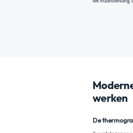
lek maandenlang o
Moderne
werken
De thermograf