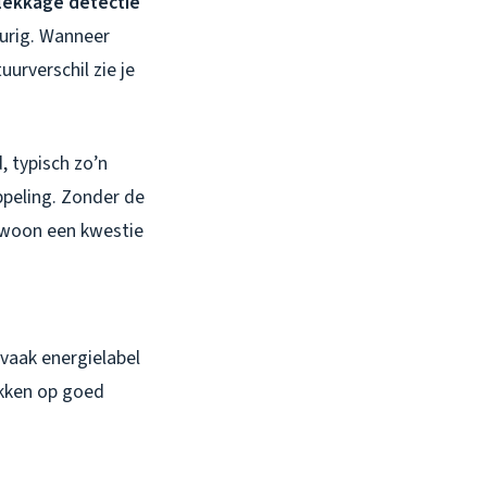
lekkage detectie
eurig. Wanneer
urverschil zie je
 typisch zo’n
ppeling. Zonder de
ewoon een kwestie
vaak energielabel
akken op goed