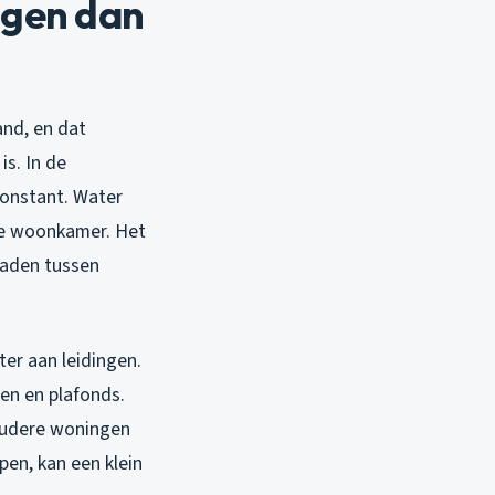
agen dan
and, en dat
is. In de
constant. Water
 de woonkamer. Het
 naden tussen
er aan leidingen.
ren en plafonds.
 oudere woningen
en, kan een klein