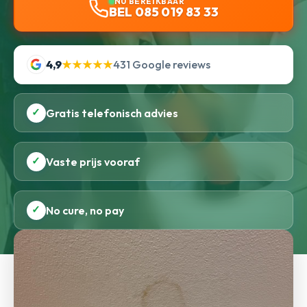
NU BEREIKBAAR
BEL 085 019 83 33
4,9
★★★★★
431 Google reviews
✓
Gratis telefonisch advies
✓
Vaste prijs vooraf
✓
No cure, no pay