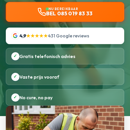
NU BEREIKBAAR
BEL 085 019 83 33
4,9
★★★★★
431 Google reviews
✓
Gratis telefonisch advies
✓
Vaste prijs vooraf
✓
No cure, no pay