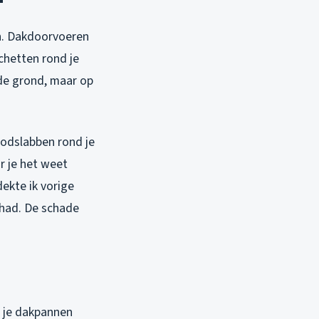
en. Dakdoorvoeren
chetten rond je
f de grond, maar op
oodslabben rond je
r je het weet
ekte ik vorige
rhad. De schade
n je dakpannen