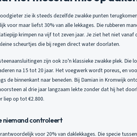
ls loodgieter zie ik steeds dezelfde zwakke punten terugkom
ijk voor maar liefst 30% van alle lekkages. Die rubberen man
atiepijp krimpen na vijf tot zeven jaar. Je ziet het niet vana
leine scheurtjes die bij regen direct water doorlaten.
eenaansluitingen zijn ook zo’n klassieke zwakke plek. Die l
deren na 15 tot 20 jaar. Het voegwerk wordt poreus, en voo
angs de binnenkant naar beneden. Bij Damian in Kromwijk ontd
oorsteen al drie jaar langzaam lekte zonder dat hij het doo
r liep op tot €2.800.
e niemand controleert
erantwoordelijk voor 20% van daklekkages. Die specie tusse