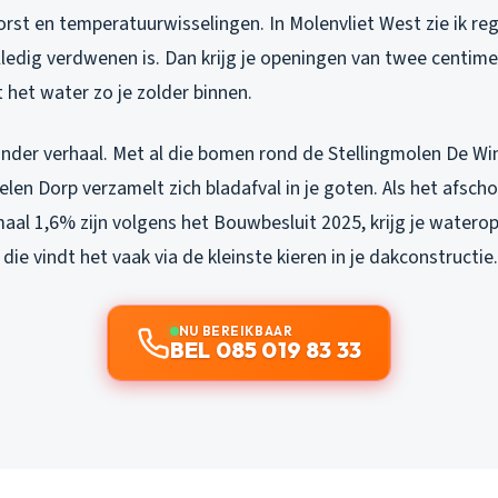
orst en temperatuurwisselingen. In Molenvliet West zie ik r
ledig verdwenen is. Dan krijg je openingen van twee centimet
 het water zo je zolder binnen.
 ander verhaal. Met al die bomen rond de Stellingmolen De Wi
len Dorp verzamelt zich bladafval in je goten. Als het afsch
aal 1,6% zijn volgens het Bouwbesluit 2025, krijg je watero
die vindt het vaak via de kleinste kieren in je dakconstructie.
NU BEREIKBAAR
BEL 085 019 83 33