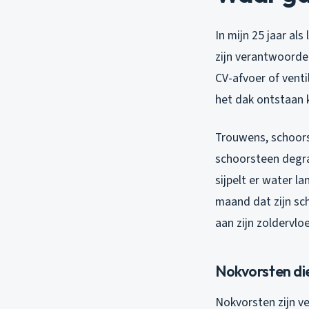
In mijn 25 jaar a
zijn verantwoordel
CV-afvoer of ventil
het dak ontstaan k
Trouwens, schoorst
schoorsteen degra
sijpelt er water l
maand dat zijn sch
aan zijn zoldervloe
Nokvorsten di
Nokvorsten zijn v