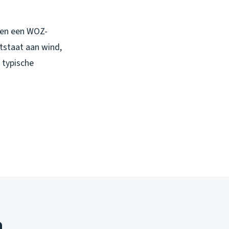
bben een WOZ-
tstaat aan wind,
 typische
n