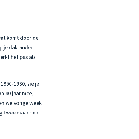
Dat komt door de
p je dakranden
erkt het pas als
1850-1980, zie je
an 40 jaar mee,
den we vorige week
Nog twee maanden