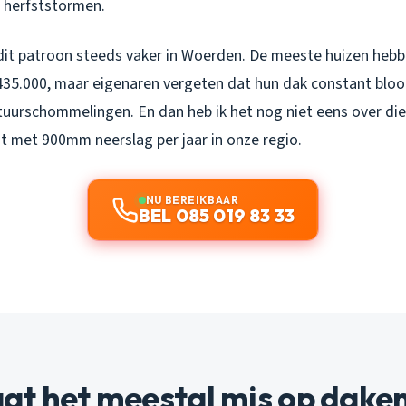
 herfststormen.
e dit patroon steeds vaker in Woerden. De meeste huizen he
35.000, maar eigenaren vergeten dat hun dak constant bloo
uurschommelingen. En dan heb ik het nog niet eens over die
t met 900mm neerslag per jaar in onze regio.
NU BEREIKBAAR
BEL 085 019 83 33
at het meestal mis op dake