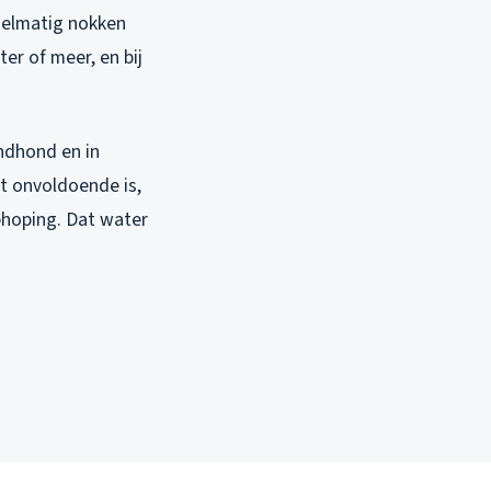
egelmatig nokken
er of meer, en bij
ndhond en in
ot onvoldoende is,
phoping. Dat water