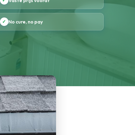
✓
Vaste prijs vooraf
✓
No cure, no pay