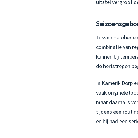
uitstel vergroot d
Seizoensgebon
Tussen oktober en
combinatie van re
kunnen bij tempera
de herfstregen be
In Kamerik Dorp e
vaak originele loo
maar daarna is ve
tijdens een routi
en hij had een se